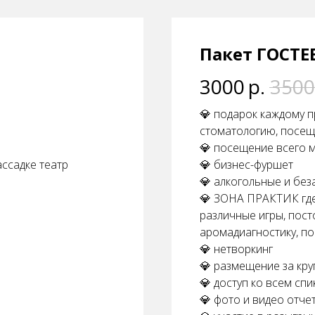
Пакет ГОСТ
3000
р.
3500
💎 подарок каждому п
стоматологию, посещ
💎 посещение всего 
ассадке театр
💎 бизнес-фуршет
💎 алкогольные и без
м
💎 ЗОНА ПРАКТИК где
различные игры, посто
аромадиагностику, п
💎 нетворкинг
💎 размещение за кр
💎 доступ ко всем сп
💎 фото и видео отче