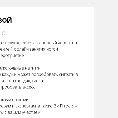
ЕВОЙ
р.
ри покупке билета: денежный депозит в
ение 1 офлайн занятия йогой
мероприятие
алкогольные напитки
 каждый может попробовать сыграть в
ять на гвоздях, сделать
опробовать аксесс
углыми столами
икерам и экспертам, а также ВИП гостям
ты с вашим участием